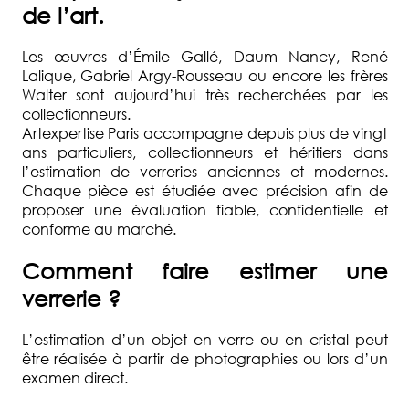
D'EXPERTISE
de l’art.
QUI
Les œuvres d’Émile Gallé, Daum Nancy, René
SOMMES-
Lalique, Gabriel Argy-Rousseau ou encore les frères
NOUS
Walter sont aujourd’hui très recherchées par les
?
collectionneurs.
Artexpertise Paris accompagne depuis plus de vingt
DEMANDE
ans particuliers, collectionneurs et héritiers dans
D'ESTIMATION
l’estimation de verreries anciennes et modernes.
Chaque pièce est étudiée avec précision afin de
COMMISSAIRE
proposer une évaluation fiable, confidentielle et
PRISEUR
conforme au marché.
ACTUALITÉS
Comment faire estimer une
verrerie ?
FAQ
L’estimation d’un objet en verre ou en cristal peut
être réalisée à partir de photographies ou lors d’un
examen direct.