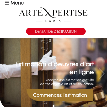
☰
Menu
DEMANDE D'ESTIMATION
Estimation d'oeuvres d'art
en ligne
Recevez une estimation gratuite
de vos objets d'art et de collection.
Commencez l'estimation