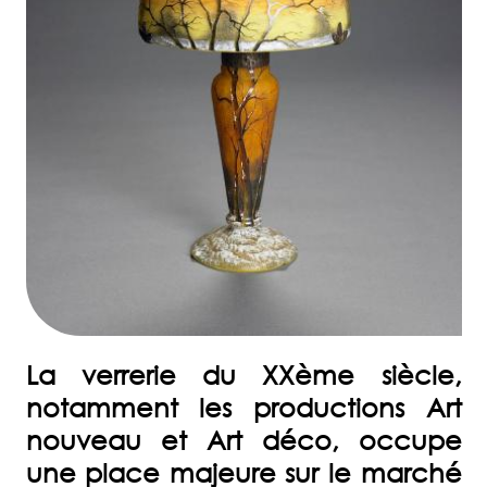
17
85
27
ACCUEIL
ESTIMER
UN
OBJET
VENDRE
UNE
OEUVRE
La verrerie du XXème siècle,
INVENTAIRE
DE
notamment les productions Art
SUCCESSION
nouveau et Art déco, occupe
une place majeure sur le marché
DOMAINES