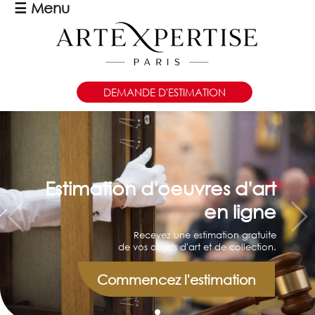
☰
Menu
DEMANDE D'ESTIMATION
Estimation d'oeuvres d'art
en ligne
Recevez une estimation gratuite
de vos objets d'art et de collection.
Commencez l'estimation