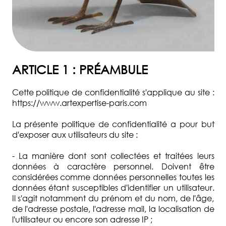
OBJET
VENDRE
UNE
OEUVRE
ARTICLE 1 : PRÉAMBULE
INVENTAIRE
DE
Cette politique de confidentialité s'applique au site :
SUCCESSION
https://www.artexpertise-paris.com
DOMAINES
La présente politique de confidentialité a pour but
D'EXPERTISE
d'exposer aux utilisateurs du site :
QUI
- La manière dont sont collectées et traitées leurs
SOMMES-
données à caractère personnel. Doivent être
NOUS
considérées comme données personnelles toutes les
?
données étant susceptibles d'identifier un utilisateur.
Il s'agit notamment du prénom et du nom, de l'âge,
DEMANDE
de l'adresse postale, l'adresse mail, la localisation de
D'ESTIMATION
l'utilisateur ou encore son adresse IP ;