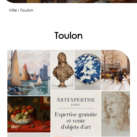
Ville › Toulon
Toulon
✆
06
80