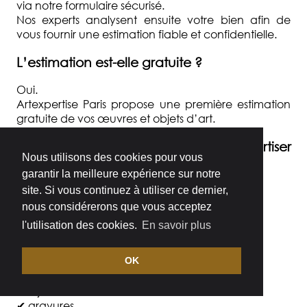
via notre formulaire sécurisé.
Nos experts analysent ensuite votre bien afin de
vous fournir une estimation fiable et confidentielle.
L’estimation est-elle gratuite ?
Oui.
Artexpertise Paris propose une première estimation
gratuite de vos œuvres et objets d’art.
Quels types d’objets pouvez-vous expertiser
Nous utilisons des cookies pour vous
?
garantir la meilleure expérience sur notre
Nous expertisons notamment :
site. Si vous continuez à utiliser ce dernier,
nous considérerons que vous acceptez
✔ tableaux anciens et contemporains
l'utilisation des cookies.
En savoir plus
✔ sculptures
✔ objets d’art
✔ mobilier ancien
OK
✔ Art nouveau et Art déco
✔ bijoux
✔ gravures