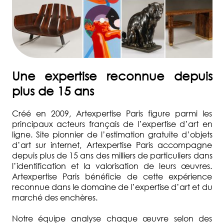
17
85
27
ACCUEIL
Une expertise reconnue depuis
ESTIMER
plus de 15 ans
UN
OBJET
Créé en 2009, Artexpertise Paris figure parmi les
principaux acteurs français de l’expertise d’art en
VENDRE
ligne. Site pionnier de l’estimation gratuite d’objets
UNE
d’art sur internet, Artexpertise Paris accompagne
OEUVRE
depuis plus de 15 ans des milliers de particuliers dans
l’identification et la valorisation de leurs œuvres.
INVENTAIRE
Artexpertise Paris bénéficie de cette expérience
DE
reconnue dans le domaine de l’expertise d’art et du
SUCCESSION
marché des enchères.
DOMAINES
Notre équipe analyse chaque œuvre selon des