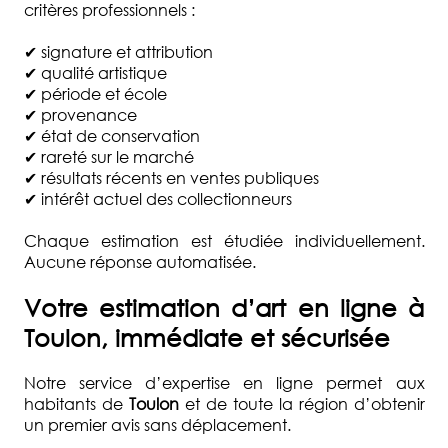
D'EXPERTISE
critères professionnels :
QUI
✔ signature et attribution
SOMMES-
✔ qualité artistique
✔ période et école
NOUS
✔ provenance
?
✔ état de conservation
✔ rareté sur le marché
DEMANDE
✔ résultats récents en ventes publiques
D'ESTIMATION
✔ intérêt actuel des collectionneurs
COMMISSAIRE
Chaque estimation est étudiée individuellement.
PRISEUR
Aucune réponse automatisée.
ACTUALITÉS
Votre estimation d’art en ligne à
FAQ
Toulon
, immédiate et sécurisée
Notre service d’expertise en ligne permet aux
habitants de
Toulon
et de toute la région d’obtenir
un premier avis sans déplacement.