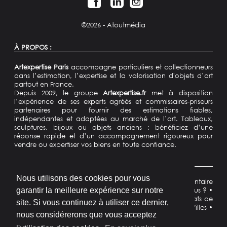
©2026 -
Atoutmédia
À PROPOS :
Artexpertise Paris
accompagne particuliers et collectionneurs
dans l’estimation, l’expertise et la valorisation d'objets d’art
partout en France.
Depuis 2009, le groupe
Artexpertise.fr
met à disposition
l’expérience de ses experts agréés et commissaires-priseurs
partenaires pour fournir des estimations fiables,
indépendantes et adaptées au marché de l’art. Tableaux,
sculptures, bijoux ou objets anciens : bénéficiez d’une
réponse rapide et d’un accompagnement rigoureux pour
vendre ou expertiser vos biens en toute confiance.
NAVIGATION :
Nous utilisons des cookies pour vous
Accueil
•
Estimer un objet
•
Vendre une oeuvre
•
Inventaire
de succession
•
Domaines d'expertise
•
Qui sommes-nous ?
•
garantir la meilleure expérience sur notre
Commissaire priseur
•
Actualités
•
Expert d'art
•
Résultats de
site. Si vous continuez à utiliser ce dernier,
ventes
•
Contact
•
Demande d'estimation
•
Artistes
•
Villes
•
nous considérerons que vous acceptez
Departements
•
Plan du site