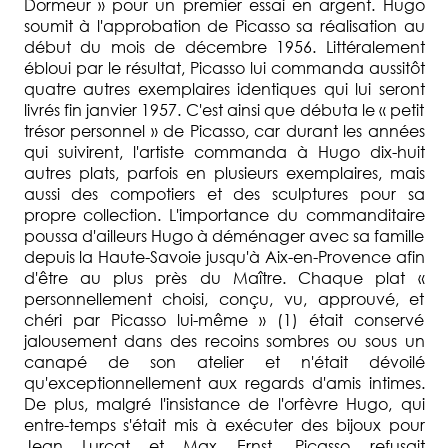
Dormeur » pour un premier essai en argent. Hugo
soumit à l'approbation de Picasso sa réalisation au
début du mois de décembre 1956. Littéralement
ébloui par le résultat, Picasso lui commanda aussitôt
quatre autres exemplaires identiques qui lui seront
livrés fin janvier 1957. C'est ainsi que débuta le « petit
trésor personnel » de Picasso, car durant les années
qui suivirent, l'artiste commanda à Hugo dix-huit
autres plats, parfois en plusieurs exemplaires, mais
aussi des compotiers et des sculptures pour sa
propre collection. L'importance du commanditaire
poussa d'ailleurs Hugo à déménager avec sa famille
depuis la Haute-Savoie jusqu'à Aix-en-Provence afin
d'être au plus près du Maître. Chaque plat «
personnellement choisi, conçu, vu, approuvé, et
chéri par Picasso lui-même » (1) était conservé
jalousement dans des recoins sombres ou sous un
canapé de son atelier et n'était dévoilé
qu'exceptionnellement aux regards d'amis intimes.
De plus, malgré l'insistance de l'orfèvre Hugo, qui
entre-temps s'était mis à exécuter des bijoux pour
Jean Lurçat et Max Ernst, Picasso refusait