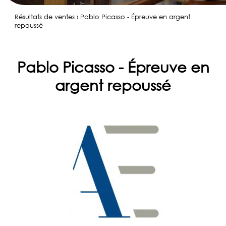
Résultats de ventes › Pablo Picasso
-
Épreuve en argent
✆
repoussé
06
80
17
Pablo Picasso - Épreuve en
85
27
argent repoussé
ACCUEIL
ESTIMER
UN
OBJET
VENDRE
UNE
OEUVRE
INVENTAIRE