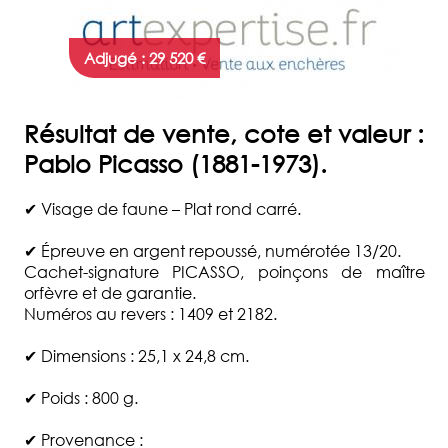
DE
SUCCESSION
Adjugé : 29 520 €
DOMAINES
D'EXPERTISE
Résultat de vente, cote et valeur :
QUI
Pablo Picasso (1881-1973).
SOMMES-
NOUS
✔ Visage de faune – Plat rond carré.
?
✔ Épreuve en argent repoussé, numérotée 13/20.
DEMANDE
Cachet-signature PICASSO, poinçons de maître
D'ESTIMATION
orfèvre et de garantie.
Numéros au revers : 1409 et 2182.
COMMISSAIRE
PRISEUR
✔ Dimensions : 25,1 x 24,8 cm.
ACTUALITÉS
✔ Poids : 800 g.
FAQ
✔ Provenance :