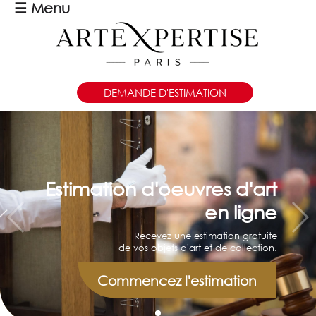
☰
Menu
DEMANDE D'ESTIMATION
Estimation d'oeuvres d'art
en ligne
Recevez une estimation gratuite
de vos objets d'art et de collection.
Commencez l'estimation